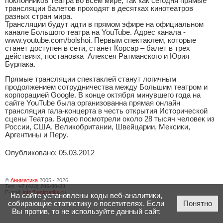
поклонников Театра во всем мире, так как сегодня прямые
трансляции балетов проходят в десятках кинотеатров
разных стран мира.
Трансляции будут идти в прямом эфире на официальном
канале Большого театра на YouTube. Адрес канала -
www.youtube.com/bolshoi. Первым спектаклем, которые
станет доступен в сети, станет Корсар – балет в трех
действиях, постановка Алексея Ратманского и Юрия
Бурлака.
Прямые трансляции спектаклей станут логичным
продолжением сотрудничества между Большим театром и
корпорацией Google. В конце октября минувшего года на
сайте YouTube была организованна прямая онлайн
трансляция гала-концерта в честь открытия Исторической
сцены Театра. Видео посмотрели около 28 тысяч человек из
России, США, Великобритании, Швейцарии, Мексики,
Аргентины и Перу.
Опубликовано: 05.03.2012
©
Аниматика
2005 - 2026
Тел.:
+7 (423) 206-00-23
E-mail:
info@animatika.ru
На сайте установлены коды веб-аналитики,
собирающие статистику о посетителях. Если
Понятно
Вы против, то не используйте данный сайт.