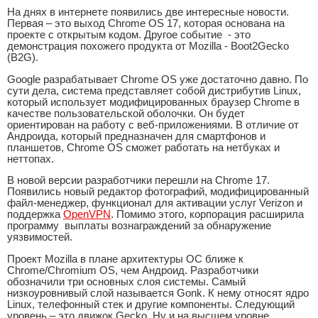
На днях в интернете появились две интересные новости.
Первая – это выход Chrome OS 17, которая основана на
проекте с открытым кодом. Другое событие - это
демонстрация похожего продукта от Mozilla - Boot2Gecko
(B2G).
Google разрабатывает Chrome OS уже достаточно давно. По
сути дела, система представляет собой дистрибутив Linux,
который использует модифицированных браузер Chrome в
качестве пользовательской оболочки. Он будет
ориентирован на работу с веб-приложениями. В отличие от
Андроида, который предназначен для смартфонов и
планшетов, Chrome OS сможет работать на нетбуках и
неттопах.
В новой версии разработчики перешли на Chrome 17.
Появились новый редактор фотографий, модифицированный
файл-менеджер, функционал для активации услуг Verizon и
поддержка
OpenVPN
. Помимо этого, корпорация расширила
программу выплаты вознаграждений за обнаружение
уязвимостей.
Проект Mozilla в плане архитектуры ОС ближе к
Chrome/Chromium OS, чем Андроид. Разработчики
обозначили три основных слоя системы. Самый
низкоуровнивый слой называется Gonk. К нему относят ядро
Linux, телефонный стек и другие компоненты. Следующий
уровень – это движок Gecko. Ну и на высшем уровне