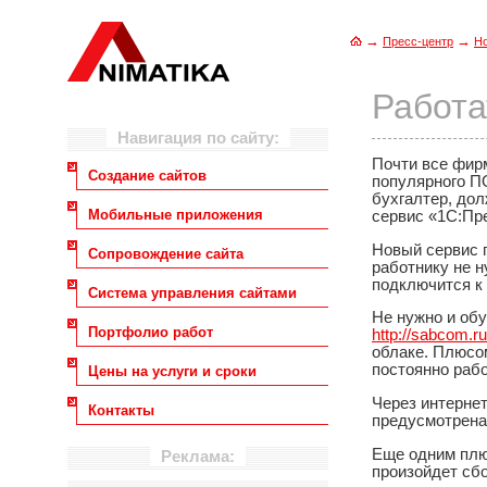
→
→
Пресс-центр
Н
Работа
Навигация по сайту:
Почти все фир
Создание сайтов
популярного ПО
бухгалтер, дол
Мобильные приложения
сервис «1С:Пр
Новый сервис 
Сопровождение сайта
работнику не н
подключится к 
Система управления сайтами
Не нужно и обу
Портфолио работ
http://sabcom.
облаке. Плюсо
постоянно рабо
Цены на услуги и сроки
Через интернет
Контакты
предусмотрена 
Еще одним плю
Реклама:
произойдет сбо