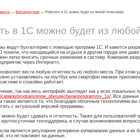
→
→
овости
Веб-индустрия
Работать в 1С можно будет из любой точки мира
ть в 1С можно будет из любо
мы ведут бухгалтерию с помощью программ 1С. И кажется разр
 поняли, что находящийся на отдыхе в другом городе или даже
жен легко вносить срочные изменения в систему. Компания раз
едприятие через Интернет».
позволяет вести любую отчетность из любого места. При этом 
ужно устанавливать на ноутбук или смартфон никаких приложен
системе и спокойно работает.
чение, так как весь интерфейс выглядит как у всех локальных п
ru/catalog/programmnoe_obespechenie/programmy_1s/
. Все данные
м также является то, что благодаря облачным технологиями вы 
тать с актуальной версией программы.
 можно будет сдавать и отчетность. Также для пользователей 
круглосуточная техподдержка, в случае возникновения вопросо
сом является регулярное резервное копирование данных и их 
й, это не повлияет на данные.