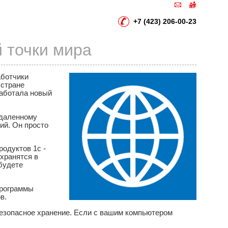
+7 (423) 206-00-23
й точки мира
аботчики
 стране
работала новый
удаленному
ий. Он просто
родуктов 1с -
 хранятся в
будете
программы
в.
безопасное хранение. Если с вашим компьютером