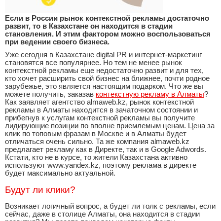
Если в России рынок контекстной рекламы достаточно
развит, то в Казахстане он находится в стадии
становления. И этим фактором можно воспользоваться
при ведении своего бизнеса.
Уже сегодня в Казахстане digital PR и интернет-маркетинг
становятся все популярнее. Но тем не менее рынок
контекстной рекламы еще недостаточно развит и для тех,
кто хочет расширить свой бизнес на ближнее, почти родное
зарубежье, это является настоящим подарком. Что же вы
можете получить, заказав
контекстную рекламу в Алматы
?
Как заявляет агентство almaweb.kz, рынок контекстной
рекламы в Алматы находится в зачаточном состоянии и
прибегнув к услугам контекстной рекламы вы получите
лидирующие позиции по вполне приемлемым ценам. Цена за
клик по топовым фразам в Москве и в Алматы будет
отличаться очень сильно. Та же компания almaweb.kz
предлагает рекламу как в Директе, так и в Google Adwords.
Кстати, кто не в курсе, то жители Казахстана активно
используют www.yandex.kz, поэтому реклама в директе
будет максимально актуальной.
Будут ли клики?
Возникает логичный вопрос, а будет ли толк с рекламы, если
сейчас, даже в столице Алматы, она находится в стадии