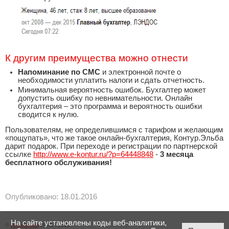
К другим преимущества можно отнести
Напоминание по СМС
и электронной почте о
необходимости уплатить налоги и сдать отчетность.
Минимальная вероятность ошибок. Бухгалтер может
допустить ошибку по невнимательности. Онлайн
бухгалтерия – это программа и вероятность ошибки
сводится к нулю.
Пользователям, не определившимся с тарифом и желающим
«пощупать», что же такое онлайн-бухгалтерия, Контур.Эльба
дарит подарок. При переходе и регистрации по партнерской
ссылке
http://www.e-kontur.ru/?p=64448848
-
3 месяца
бесплатного обслуживания!
Опубликовано: 18.01.2016
На сайте установлены коды веб-аналитики,
©
Аниматика
2005 - 2026