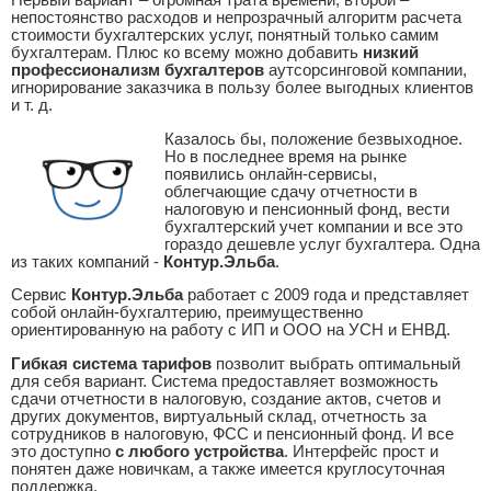
Первый вариант – огромная трата времени, второй –
непостоянство расходов и непрозрачный алгоритм расчета
стоимости бухгалтерских услуг, понятный только самим
бухгалтерам. Плюс ко всему можно добавить
низкий
профессионализм бухгалтеров
аутсорсинговой компании,
игнорирование заказчика в пользу более выгодных клиентов
и т. д.
Казалось бы, положение безвыходное.
Но в последнее время на рынке
появились онлайн-сервисы,
облегчающие сдачу отчетности в
налоговую и пенсионный фонд, вести
бухгалтерский учет компании и все это
гораздо дешевле услуг бухгалтера. Одна
из таких компаний -
Контур.Эльба
.
Сервис
Контур.Эльба
работает с 2009 года и представляет
собой онлайн-бухгалтерию, преимущественно
ориентированную на работу с ИП и ООО на УСН и ЕНВД.
Гибкая система тарифов
позволит выбрать оптимальный
для себя вариант. Система предоставляет возможность
сдачи отчетности в налоговую, создание актов, счетов и
других документов, виртуальный склад, отчетность за
сотрудников в налоговую, ФСС и пенсионный фонд. И все
это доступно
с любого устройства
. Интерфейс прост и
понятен даже новичкам, а также имеется круглосуточная
поддержка.