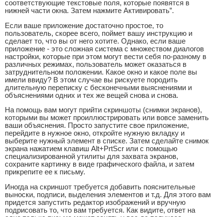
соответствующие текстовые поля, которые появятся в
нижней части окна. Затем нажмите Активировать”.
Если ваше приложение достаточно простое, то
пользователь, скорее всего, поймет вашу инструкцию и
сделает то, что вы от него хотите. Однако, если ваше
приложение - это сложная система с множеством диалогов
настройки, которые при этом могут вести себя по-разному в
различных режимах, пользователь может оказаться в
затруднительном положении. Какое окно и какое поле вы
имели ввиду? В этом случае вы рискуете породить
длительную переписку с бесконечными выяснениями и
объяснениями одних и тех же вещей снова и снова.
На помощь вам могут прийти скриншоты (снимки экранов),
которыми вы может проиллюстрировать или вовсе заменить
ваши объяснения. Просто запустите свое приложение,
перейдите в нужное окно, откройте нужную вкладку и
выберите нужный элемент в списке. Затем сделайте снимок
экрана нажатием клавиш Alt+PrtScr или с помощью
специализированной утилиты для захвата экранов,
сохраните картинку в виде графического файла, и затем
прикрепите ее к письму.
Иногда на скриншот требуется добавить пояснительные
выноски, подписи, выделения элементов и т.д. Для этого вам
придется запустить редактор изображений и вручную
подрисовать то, что вам требуется. Как видите, ответ на