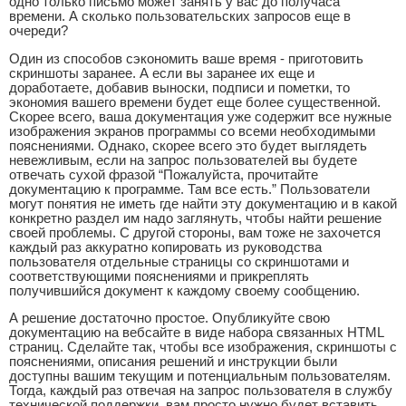
одно только письмо может занять у вас до получаса
времени. А сколько пользовательских запросов еще в
очереди?
Один из способов сэкономить ваше время - приготовить
скриншоты заранее. А если вы заранее их еще и
доработаете, добавив выноски, подписи и пометки, то
экономия вашего времени будет еще более существенной.
Скорее всего, ваша документация уже содержит все нужные
изображения экранов программы со всеми необходимыми
пояснениями. Однако, скорее всего это будет выглядеть
невежливым, если на запрос пользователей вы будете
отвечать сухой фразой “Пожалуйста, прочитайте
документацию к программе. Там все есть.” Пользователи
могут понятия не иметь где найти эту документацию и в какой
конкретно раздел им надо заглянуть, чтобы найти решение
своей проблемы. С другой стороны, вам тоже не захочется
каждый раз аккуратно копировать из руководства
пользователя отдельные страницы со скриншотами и
соответствующими пояснениями и прикреплять
получившийся документ к каждому своему сообщению.
А решение достаточно простое. Опубликуйте свою
документацию на вебсайте в виде набора связанных HTML
страниц. Сделайте так, чтобы все изображения, скриншоты с
пояснениями, описания решений и инструкции были
доступны вашим текущим и потенциальным пользователям.
Тогда, каждый раз отвечая на запрос пользователя в службу
технической поддержки, вам просто нужно будет вставить