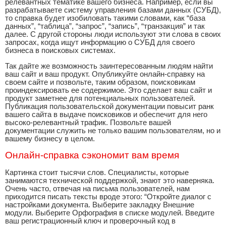
релевантных тематике вашего бизнеса. Например, если вы
разрабатываете систему управления базами данных (СУБД),
то справка будет изобиловать такими словами, как “база
данных”, “таблица”, “запрос”, “запись”, “транзакция” и так
далее. С другой стороны люди используют эти слова в своих
запросах, когда ищут информацию о СУБД для своего
бизнеса в поисковых системах.
Так дайте же возможность заинтересованным людям найти
ваш сайт и ваш продукт. Опубликуйте онлайн-справку на
своем сайте и позвольте, таким образом, поисковикам
проиндексировать ее содержимое. Это сделает ваш сайт и
продукт заметнее для потенциальных пользователей.
Публикация пользовательской документации повысит ранк
вашего сайта в выдаче поисковиков и обеспечит для него
высоко-релевантный трафик. Позвольте вашей
документации служить не только вашим пользователям, но и
вашему бизнесу в целом.
Онлайн-справка сэкономит вам время
Картинка стоит тысячи слов. Специалисты, которые
занимаются технической поддержкой, знают это наверняка.
Очень часто, отвечая на письма пользователей, нам
приходится писать тексты вроде этого: “Откройте диалог с
настройками документа. Выберите закладку Внешние
модули. Выберите Орфография в списке модулей. Введите
ваш регистрационный ключ и проверочный код в