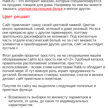
Haldi.ru – это интернет магазин, который специализируется
на продаже товаров для дома. Например на нем вы можете
заказать
элитное постельное белье
и многое другое.
Цвет решает
Сайт привлекает сразу своей цветовой гаммой. Цветов
много: оранжевый, синий, зеленый и даже розовый. Но все
они прекрасно друг с другом гармонируют, поэтому
зрительного дискомфорта не возникает. Под контентную
часть отдали классический белый, но за счет множеста
элементов и преобладания других цветов, сайт не выглядит
пустым.»
Флэт дизайн пророчит простоту, но на сегодняшнем нашем
обозреваемом сайте все просто как «2+2». Удобный каталог,
правильное расположение элементов, простота
использования – всеми этими качествами Haldi.ru обладает в
полной мере. И тут важную роль играет продуманность
деталей. Всевозможные стикеры, кнопочки, сноски и иконки
делают сайт приятным и понятным.
Погуляв по сайту мы выделили следующие полезные и
приятные функци.
Возможность выборки по множесту параметров в
каталоге, от цены, до каких то индивидуальных
характеристик.