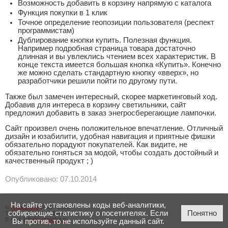
Возможность добавить в корзину напрямую с каталога
Функция покупки в 1 клик
Точное определение геопозиции пользователя (респект
программистам)
Дублирование кнопки купить. Полезная функция.
Например подробная страница товара достаточно
длинная и вы увлеклись чтением всех характеристик. В
конце текста имеется большая кнопка «Купить». Конечно
же можно сделать стандартную кнопку «вверх», но
разработчики решили пойти по другому пути.
Также был замечен интересный, скорее маркетинговый ход.
Добавив для интереса в корзину светильники, сайт
предложил добавить в заказ энегросберегающие лампочки.
Сайт произвел очень положительное впечатление. Отличный
дизайн и юзабилити, удобная навигация и приятные фишки
обязательно порадуют покупателей. Как видите, не
обязательно гоняться за модой, чтобы создать достойный и
качественный продукт ; )
Опубликовано: 07.10.2014
На сайте установлены коды веб-аналитики,
©
Аниматика
2005 - 2026
собирающие статистику о посетителях. Если
Понятно
Тел.:
+7 (423) 206-00-23
E-mail:
info@animatika.ru
Вы против, то не используйте данный сайт.