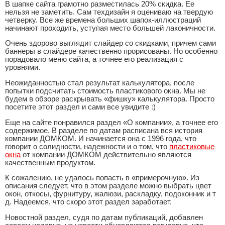
В шапке сайта грамотно разместилась 20% скидка. Ее
нельзя не заметить. Сам техдизайн я оцениваю на твердую
четверку. Все же времена больших шапок-иллюстраций
начинают проходить, уступая место большей лаконичности.
Очень здорово выглядит слайдер со скидками, причем сами
баннеры в слайдере качественно прорисованы. Но особенно
порадовало меню сайта, а точнее его реализация с
уровнями.
Неожиданностью стал результат калькулятора, после
попытки подсчитать стоимость пластикового окна. Мы не
будем в обзоре раскрывать «фишку» калькулятора. Просто
посетите этот раздел и сами все увидите :)
Еще на сайте понравился раздел «О компании», а точнее его
содержимое. В разделе по датам расписана вся история
компании ДОМКОМ. И начинается она с 1996 года, что
говорит о солидности, надежности и о том, что
пластиковые
окна
от компании ДОМКОМ действительно являются
качественным продуктом.
К сожалению, не удалось попасть в «примерочную». Из
описания следует, что в этом разделе можно выбрать цвет
окон, откосы, фурнитуру, жалюзи, раскладку, подоконник и т
д. Надеемся, что скоро этот раздел заработает.
Новостной раздел, судя по датам публикаций, добавлен