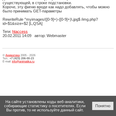
существующей, в строке подстановки.
Короче, эту фигню вроде как надо добавлять, чтобы можно
было принимать GET-параметры
RewriteRule ^myimages/([0-9]+)-([0-9]+)\.jpg$ /img.php?
id=$1&size=$2 [L,QSA]
Теги:
htaccess
20.02.2011
14:09
автор: Webmaster
©
Аниматика
2005 - 2026
Тел.:
+7 (423) 206-00-23
E-mail:
info@animatika.ru
На сайте установлены коды веб-аналитики,
собирающие статистику о посетителях. Если
Понятно
Вы против, то не используйте данный сайт.