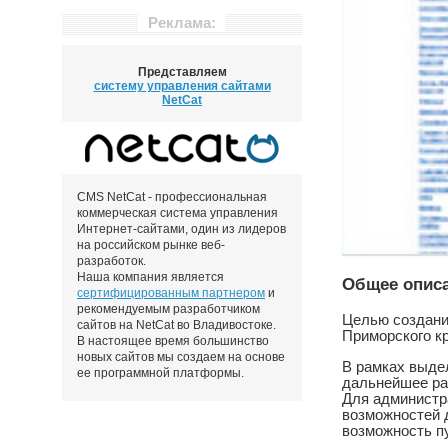
Реклама:
Представляем
систему управления сайтами
NetCat
CMS NetCat - профессиональная
коммерческая система управления
Интернет-сайтами, один из лидеров
на российском рынке веб-
разработок.
Наша компания является
Общее опис
сертифицированным партнером
и
рекомендуемым разработчиком
Целью создани
сайтов на NetCat во Владивостоке.
Приморского кр
В настоящее время большинство
новых сайтов мы создаем на основе
В рамках выде
ее программной платформы.
дальнейшее ра
Для администр
возможностей д
возможность п