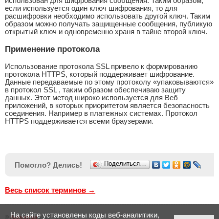
использован для шифрования сообщения. Таким образом,
если используется один ключ шифрования, то для
расшифровки необходимо использовать другой ключ. Таким
образом можно получать защищенные сообщения, публикую
открытый ключ и одновременно храня в тайне второй ключ.
Применение протокола
Использование протокола SSL привело к формированию
протокола HTTPS, который поддерживает шифрование.
Данные передаваемые по этому протоколу «упаковываются»
в протокол SSL , таким образом обеспечиваю защиту
данных. Этот метод широко используется для Веб
приложений, в которых приоритетом является безопасность
соединения. Например в платежных системах. Протокол
HTTPS поддерживается всеми браузерами.
Поделиться…
Помогло? Делись!
Весь список терминов →
На сайте установлены коды веб-аналитики,
©
Аниматика
2005 - 2026