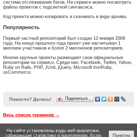
система отслеживания багов. На сервисе можно посмотреть
файлы проектов с подсветкой синтаксиса.
Код проекта можно копировать и скачивать в виде архива.
Популярность
Первый частный репозиторий был создан 12 января 2008
года. На конце прошлого года проект уже насчитывал 1
миллион участников и более 2 миллионов репозиториев.
Многие крупные проекты размещают свои официальные
репозитории на сервисе. Среди них: Facebook, Twitter, Yahoo,
Ruby on Rails, PHP, JUnit, jQuery, Microsoft IronRuby,
osCommerce.
Поделиться…
Помогло? Делись!
Весь список терминов →
На сайте установлены коды веб-аналитики,
©
Аниматика
2005 - 2026
собирающие статистику о посетителях. Если
Понятно
Тел.:
+7 (423) 206-00-23