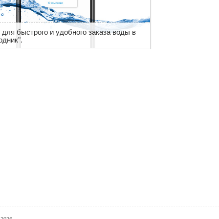
для быстрого и удобного заказа воды в
одник".