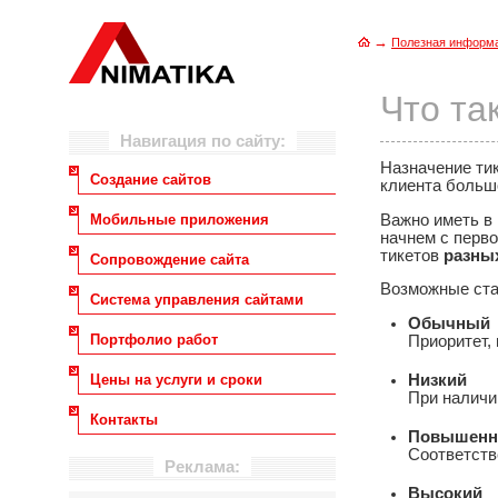
→
Полезная информ
Что та
Навигация по сайту:
Назначение ти
Создание сайтов
клиента большо
Важно иметь в 
Мобильные приложения
начнем с перво
тикетов
разны
Сопровождение сайта
Возможные ста
Система управления сайтами
Обычный
Портфолио работ
Приоритет,
Низкий
Цены на услуги и сроки
При наличи
Контакты
Повышен
Соответств
Реклама:
Высокий