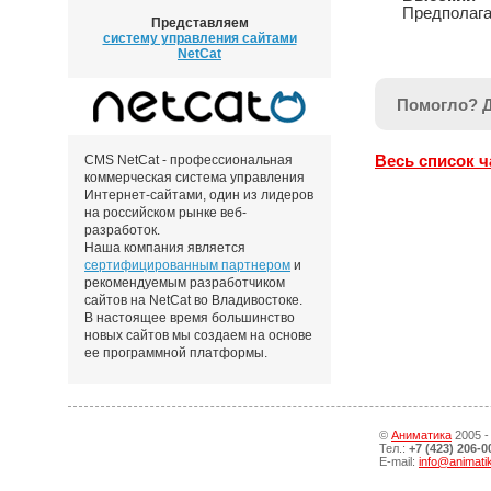
Предполага
Представляем
систему управления сайтами
NetCat
Помогло? 
Весь список 
CMS NetCat - профессиональная
коммерческая система управления
Интернет-сайтами, один из лидеров
на российском рынке веб-
разработок.
Наша компания является
сертифицированным партнером
и
рекомендуемым разработчиком
сайтов на NetCat во Владивостоке.
В настоящее время большинство
новых сайтов мы создаем на основе
ее программной платформы.
©
Аниматика
2005 -
Тел.:
+7 (423) 206-0
E-mail:
info@animati