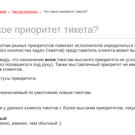
→
→
ация
Частые вопросы
Что такое приоритет тикета?
кое приоритет тикета?
кетам разных приоритетов помогает исполнителю определиться 
го количества задач (тикетов) представитель клиента может в
виду, что назначение
всем
тикетам высокого приоритета не уско
го попавшегося под руку). Также выставленный приоритет не им
х
клиентов.
тусы приоритета:
 назначаемый по умолчанию новым тикетам.
и у данного клиента тикетов с более высоким приоритетом, тек
ный
енно, важнее, чем обычный :)